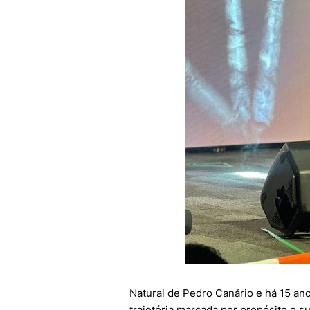
Natural de Pedro Canário e há 15 ano
trajetória marcada por propósito e s