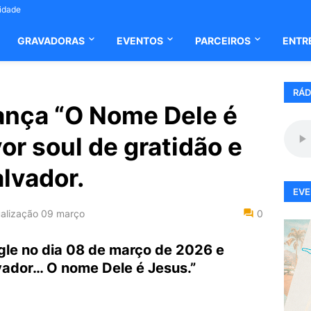
cidade
GRAVADORAS
EVENTOS
PARCEIROS
ENTR
RÁD
lança “O Nome Dele é
or soul de gratidão e
lvador.
EVE
alização
09 março
0
gle no dia 08 de março de 2026 e
lvador… O nome Dele é Jesus.”