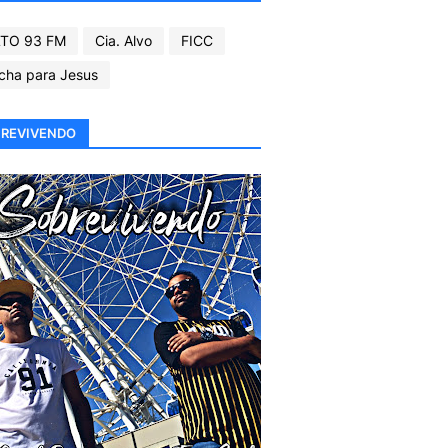
TO 93 FM
Cia. Alvo
FICC
cha para Jesus
REVIVENDO