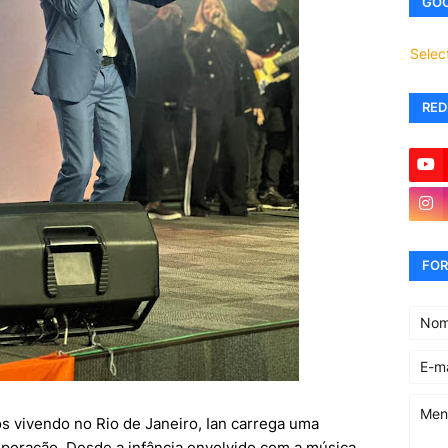
GOO
Selec
RED
FOR
s vivendo no Rio de Janeiro, Ian carrega uma
uperação. Desde a infância envolvido com a música,