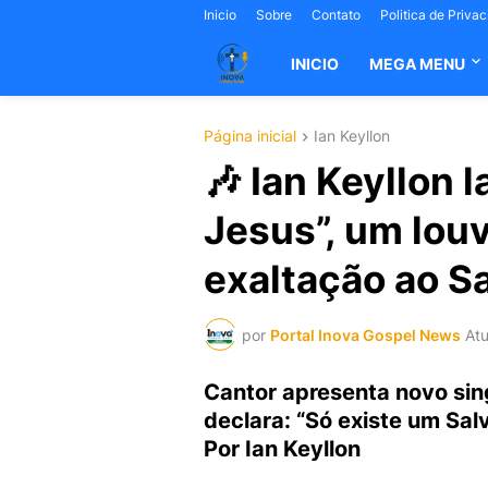
Inicio
Sobre
Contato
Politica de Priva
INICIO
MEGA MENU
Página inicial
Ian Keyllon
🎶 Ian Keyllon 
Jesus”, um louv
exaltação ao Sa
por
Portal Inova Gospel News
Atu
Cantor apresenta novo sin
declara: “Só existe um Sa
Por Ian Keyllon