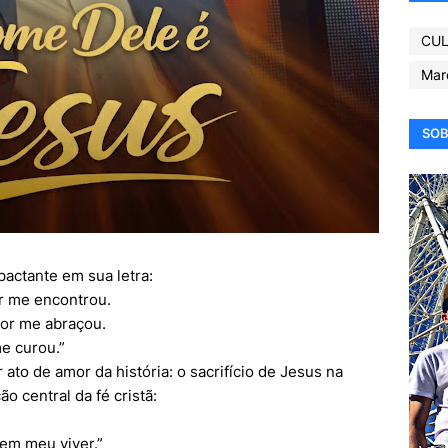
CUL
Mar
SOB
actante em sua letra:
r me encontrou.
or me abraçou.
e curou.”
ato de amor da história: o sacrifício de Jesus na
o central da fé cristã:
 em meu viver.”