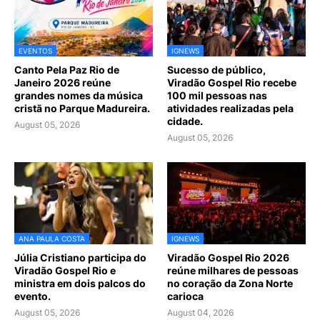
EVENTOS
IGNEWS
Canto Pela Paz Rio de
Sucesso de público,
Janeiro 2026 reúne
Viradão Gospel Rio recebe
grandes nomes da música
100 mil pessoas nas
cristã no Parque Madureira.
atividades realizadas pela
cidade.
August 05, 2026
August 05, 2026
ANA PAULA COSTA
IGNEWS
Júlia Cristiano participa do
Viradão Gospel Rio 2026
Viradão Gospel Rio e
reúne milhares de pessoas
ministra em dois palcos do
no coração da Zona Norte
evento.
carioca
August 05, 2026
August 04, 2026