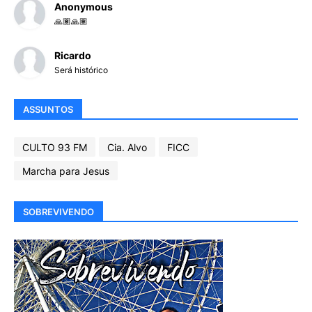
Anonymous
🙏🏽🙏🏽
Ricardo
Será histórico
ASSUNTOS
CULTO 93 FM
Cia. Alvo
FICC
Marcha para Jesus
SOBREVIVENDO