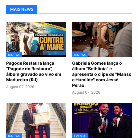
MAIS NEWS
IGNEWS
IGNEWS
Pagode Restaura lança
Gabriela Gomes lança o
“Pagode do Restaura”,
álbum "Bethânia" e
álbum gravado ao vivo em
apresenta o clipe de "Manso
Madureira (RJ).
e Humilde" com Jessé
Perão.
August 07, 2026
August 07, 2026
IGNEWS
EVENTO