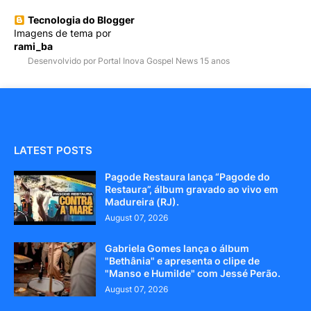
Tecnologia do Blogger
Imagens de tema por
rami_ba
Desenvolvido por Portal Inova Gospel News 15 anos
LATEST POSTS
Pagode Restaura lança “Pagode do
Restaura”, álbum gravado ao vivo em
Madureira (RJ).
August 07, 2026
Gabriela Gomes lança o álbum
"Bethânia" e apresenta o clipe de
"Manso e Humilde" com Jessé Perão.
August 07, 2026