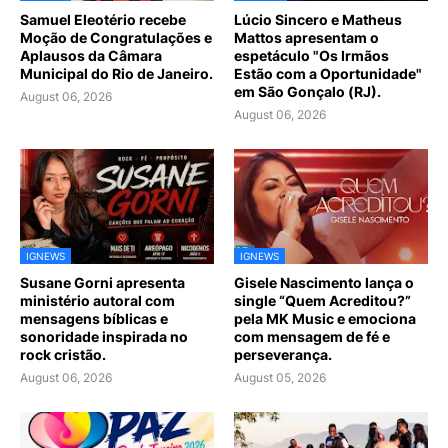
Samuel Eleotério recebe
Lúcio Sincero e Matheus
Moção de Congratulações e
Mattos apresentam o
Aplausos da Câmara
espetáculo "Os Irmãos
Municipal do Rio de Janeiro.
Estão com a Oportunidade"
em São Gonçalo (RJ).
August 06, 2026
August 06, 2026
IGNEWS
IGNEWS
Susane Gorni apresenta
Gisele Nascimento lança o
ministério autoral com
single “Quem Acreditou?”
mensagens bíblicas e
pela MK Music e emociona
sonoridade inspirada no
com mensagem de fé e
rock cristão.
perseverança.
August 06, 2026
August 05, 2026