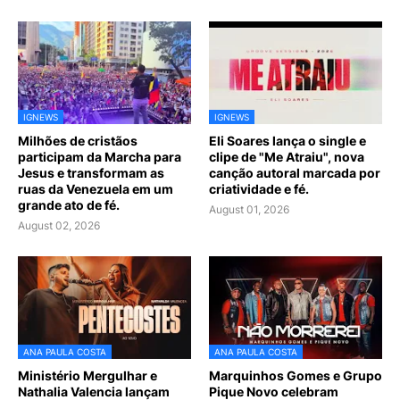
IGNEWS
IGNEWS
Milhões de cristãos
Eli Soares lança o single e
participam da Marcha para
clipe de "Me Atraiu", nova
Jesus e transformam as
canção autoral marcada por
ruas da Venezuela em um
criatividade e fé.
grande ato de fé.
August 01, 2026
August 02, 2026
ANA PAULA COSTA
ANA PAULA COSTA
Ministério Mergulhar e
Marquinhos Gomes e Grupo
Nathalia Valencia lançam
Pique Novo celebram