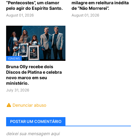
“Pentecostes”, um clamor
milagre em releitura inédita
pelo agir do Espírito Santo.
de “Não Morrerei”.
August 01, 2026
August 01, 2026
IGNEWS
Bruna Olly recebe dois
Discos de Platina e celebra
novo marco em seu
ministério.
July 31, 2026
Denunciar abuso
POSTAR UM COMENTÁRIO
deixei sua mensagem aqui