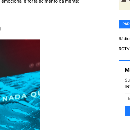
o emocional e fortalecimento da mente:
PAR
l
Rádio
RCTV 
M
Su
ne