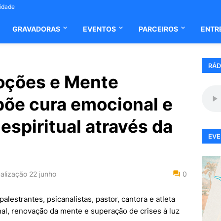
cidade
GRAVADORAS
EVENTOS
PARCEIROS
ENTR
RÁD
ções e Mente
põe cura emocional e
espiritual através da
EVE
alização
22 junho
0
alestrantes, psicanalistas, pastor, cantora e atleta
l, renovação da mente e superação de crises à luz