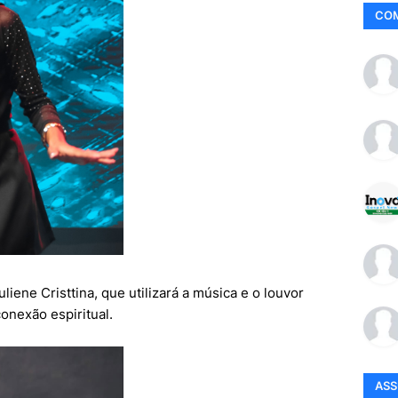
CO
liene Cristtina, que utilizará a música e o louvor
onexão espiritual.
AS