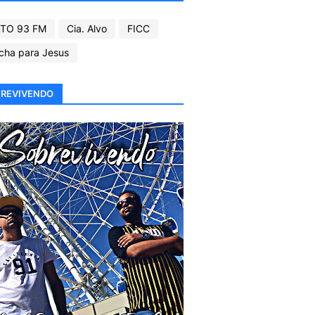
TO 93 FM
Cia. Alvo
FICC
cha para Jesus
REVIVENDO