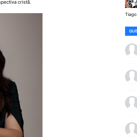
ectiva cristã.
Tiago
QUE