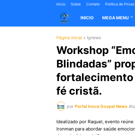
Inicio
Sobre
Contato
Politica de Priva
INICIO
MEGA MENU
Página inicial
Ignews
Workshop “Emo
Blindadas” pro
fortalecimento 
fé cristã.
por
Portal Inova Gospel News
Atu
Idealizado por Raquel, evento reúne p
Ironman para abordar saúde emociona