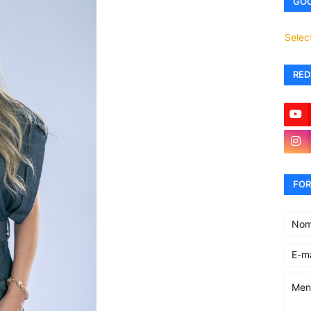
GOO
Selec
RED
FOR