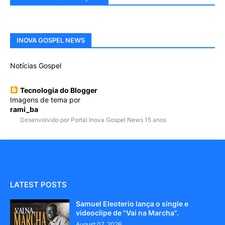
INOVA GOSPEL NEWS
Notícias Gospel
Tecnologia do Blogger
Imagens de tema por
rami_ba
Desenvolvido por Portal Inova Gospel News 15 anos
LATEST POSTS
Samuel Eleoterio lança o single e
videoclipe de "Vai na Marcha".
August 07, 2026