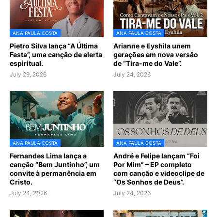
ANA PAULA COSTA
ANA PAULA COSTA
Pietro Silva lança “A Última
Arianne e Eyshila unem
Festa”, uma canção de alerta
gerações em nova versão
espiritual.
de “Tira-me do Vale”.
July 29, 2026
July 24, 2026
ANA PAULA COSTA
ANA PAULA COSTA
Fernandes Lima lança a
André e Felipe lançam “Foi
canção “Bem Juntinho”, um
Por Mim” – EP completo
convite à permanência em
com canção e videoclipe de
Cristo.
“Os Sonhos de Deus”.
July 24, 2026
July 24, 2026