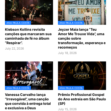
ANA PAULA COSTA
ANA PAULA COSTA
Klebson Kollins revisita
Jeyzer Maia lança “Teu
canções que marcaram sua
Amor Me Trouxe Vida”, uma
caminhada de fé no álbum
canção sobre
“Respirar”.
transformação, esperança e
recomeços
July 22, 2026
July 18, 2026
ANA PAULA COSTA
ANA PAULA COSTA
Vanessa Carvalho lança
Prêmio Profissional Gospel
“Irrevogável”, uma canção
do Ano estreia em São Paulo
que convida à entrega total
(SP)
e exclusiva a Deus
July 15, 2026