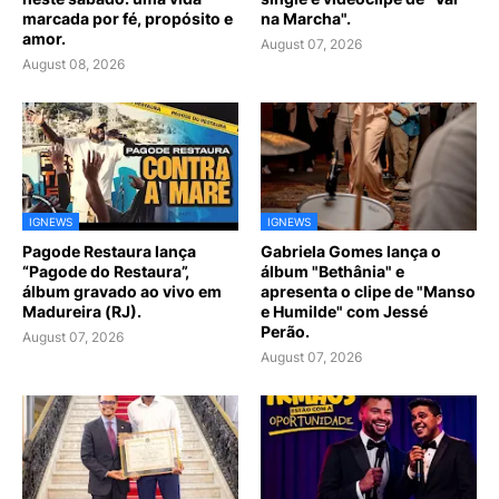
marcada por fé, propósito e
na Marcha".
amor.
August 07, 2026
August 08, 2026
IGNEWS
IGNEWS
Pagode Restaura lança
Gabriela Gomes lança o
“Pagode do Restaura”,
álbum "Bethânia" e
álbum gravado ao vivo em
apresenta o clipe de "Manso
Madureira (RJ).
e Humilde" com Jessé
Perão.
August 07, 2026
August 07, 2026