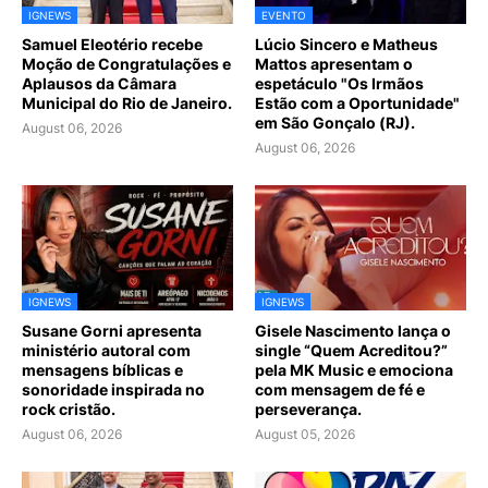
IGNEWS
EVENTO
Samuel Eleotério recebe
Lúcio Sincero e Matheus
Moção de Congratulações e
Mattos apresentam o
Aplausos da Câmara
espetáculo "Os Irmãos
Municipal do Rio de Janeiro.
Estão com a Oportunidade"
em São Gonçalo (RJ).
August 06, 2026
August 06, 2026
IGNEWS
IGNEWS
Susane Gorni apresenta
Gisele Nascimento lança o
ministério autoral com
single “Quem Acreditou?”
mensagens bíblicas e
pela MK Music e emociona
sonoridade inspirada no
com mensagem de fé e
rock cristão.
perseverança.
August 06, 2026
August 05, 2026