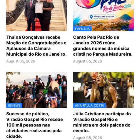
EVENTOS
Thainá Gonçalves recebe
Canto Pela Paz Rio de
Moção de Congratulações e
Janeiro 2026 reúne
Aplausos da Câmara
grandes nomes da música
Municipal do Rio de Janeiro.
cristã no Parque Madureira.
August 05, 2026
August 05, 2026
IGNEWS
ANA PAULA COSTA
Sucesso de público,
Júlia Cristiano participa do
Viradão Gospel Rio recebe
Viradão Gospel Rio e
100 mil pessoas nas
ministra em dois palcos do
atividades realizadas pela
evento.
cidade.
August 05, 2026