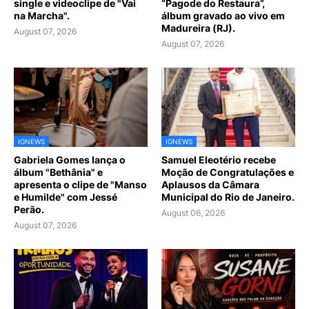
single e videoclipe de "Vai
“Pagode do Restaura”,
na Marcha".
álbum gravado ao vivo em
Madureira (RJ).
August 07, 2026
August 07, 2026
IGNEWS
IGNEWS
Gabriela Gomes lança o
Samuel Eleotério recebe
álbum "Bethânia" e
Moção de Congratulações e
apresenta o clipe de "Manso
Aplausos da Câmara
e Humilde" com Jessé
Municipal do Rio de Janeiro.
Perão.
August 06, 2026
August 07, 2026