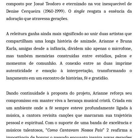
composto por Josué Teodoro e eternizado na voz inesquecível de
Denise Cerqueira (1960-1999). O
single
resgata a essência da
adoração que atravessa gerações.
A releitura ganha ainda mais significado ao unir duas artistas que
compartilham uma longa história de amizade. Arianne e Bruna
Karla, amigas desde a infância, dividem não apenas o microfone,
mas também memórias construídas entre estúdios, palcos e
momentos de comunhão. A conexão entre as duas imprime
autenticidade e emoção à interpretação, transformando o
lançamento em um encontro de histórias, fé e gratidão.
Dando continuidade à proposta do projeto, Arianne reforça seu
compromisso em manter viva a herança musical cristã. Criada em
um ambiente onde a fé sempre esteve profundamente ligada à
música, a cantora revisita canções que marcaram sua trajetória
pessoal e espiritual. Com o suporte de uma banda de excelência e
músicos talentosos, “
Como Cantavam Nossos Pais
” 2 reafirma a
importância de honrar o passado enquanto inspira novas gerações