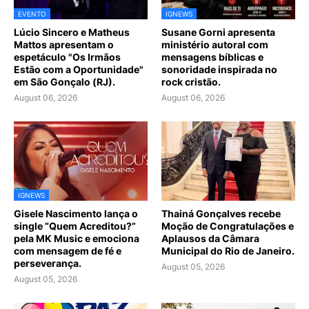
EVENTO
IGNEWS
Lúcio Sincero e Matheus
Susane Gorni apresenta
Mattos apresentam o
ministério autoral com
espetáculo "Os Irmãos
mensagens bíblicas e
Estão com a Oportunidade"
sonoridade inspirada no
em São Gonçalo (RJ).
rock cristão.
August 06, 2026
August 06, 2026
IGNEWS
Gisele Nascimento lança o
Thainá Gonçalves recebe
single “Quem Acreditou?”
Moção de Congratulações e
pela MK Music e emociona
Aplausos da Câmara
com mensagem de fé e
Municipal do Rio de Janeiro.
perseverança.
August 05, 2026
August 05, 2026