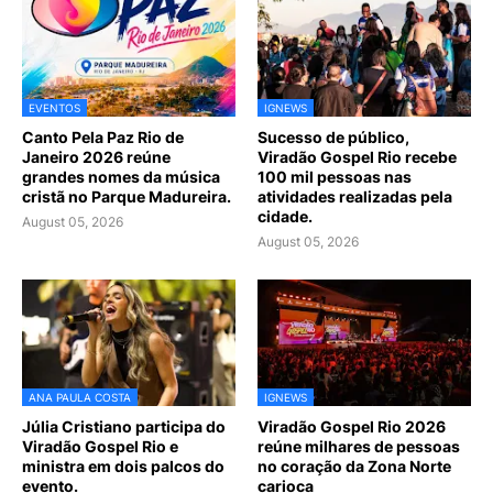
EVENTOS
IGNEWS
Canto Pela Paz Rio de
Sucesso de público,
Janeiro 2026 reúne
Viradão Gospel Rio recebe
grandes nomes da música
100 mil pessoas nas
cristã no Parque Madureira.
atividades realizadas pela
cidade.
August 05, 2026
August 05, 2026
ANA PAULA COSTA
IGNEWS
Júlia Cristiano participa do
Viradão Gospel Rio 2026
Viradão Gospel Rio e
reúne milhares de pessoas
ministra em dois palcos do
no coração da Zona Norte
evento.
carioca