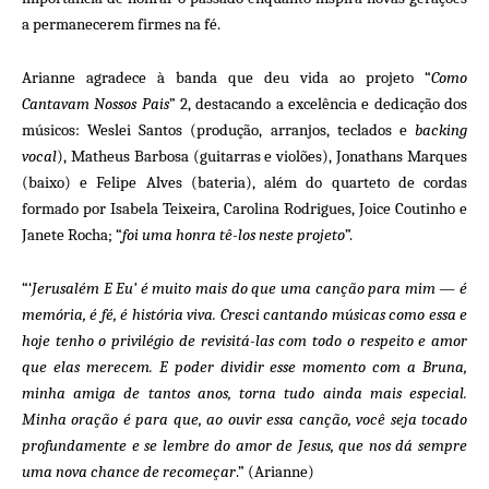
a permanecerem firmes na fé.
Arianne agradece à banda que deu vida ao projeto “
Como
Cantavam Nossos Pais
” 2, destacando a excelência e dedicação dos
músicos: Weslei Santos (produção, arranjos, teclados e
backing
vocal
), Matheus Barbosa (guitarras e violões), Jonathans Marques
(baixo) e Felipe Alves (bateria), além do quarteto de cordas
formado por Isabela Teixeira, Carolina Rodrigues, Joice Coutinho e
Janete Rocha; “
foi uma honra tê-los neste projeto
”.
“‘
Jerusalém E Eu’ é muito mais do que uma canção para mim — é
memória, é fé, é história viva. Cresci cantando músicas como essa e
hoje tenho o privilégio de revisitá-las com todo o respeito e amor
que elas merecem. E poder dividir esse momento com a Bruna,
minha amiga de tantos anos, torna tudo ainda mais especial.
Minha oração é para que, ao ouvir essa canção, você seja tocado
profundamente e se lembre do amor de Jesus, que nos dá sempre
uma nova chance de recomeçar
.” (Arianne)