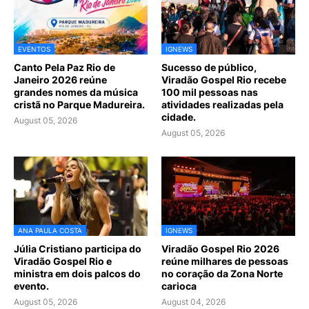
EVENTOS
IGNEWS
Canto Pela Paz Rio de
Sucesso de público,
Janeiro 2026 reúne
Viradão Gospel Rio recebe
grandes nomes da música
100 mil pessoas nas
cristã no Parque Madureira.
atividades realizadas pela
cidade.
August 05, 2026
August 05, 2026
ANA PAULA COSTA
IGNEWS
Júlia Cristiano participa do
Viradão Gospel Rio 2026
Viradão Gospel Rio e
reúne milhares de pessoas
ministra em dois palcos do
no coração da Zona Norte
evento.
carioca
August 05, 2026
August 04, 2026