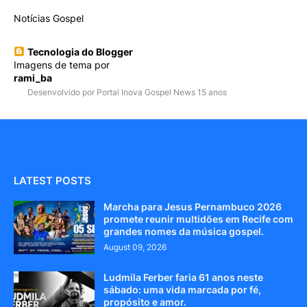
Notícias Gospel
Tecnologia do Blogger
Imagens de tema por
rami_ba
Desenvolvido por Portal Inova Gospel News 15 anos
LATEST POSTS
Marcha para Jesus Pernambuco 2026
promete reunir multidões em Recife com
grandes nomes da música gospel.
August 09, 2026
Ludmila Ferber faria 61 anos neste
sábado: uma vida marcada por fé,
propósito e amor.