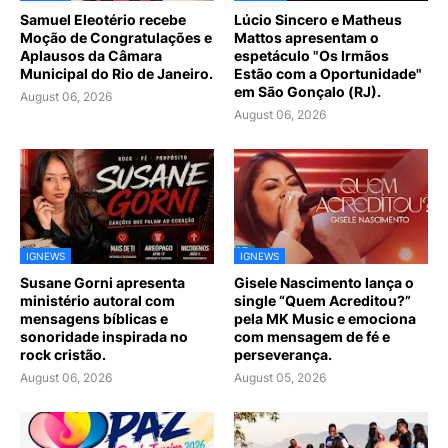
Samuel Eleotério recebe
Lúcio Sincero e Matheus
Moção de Congratulações e
Mattos apresentam o
Aplausos da Câmara
espetáculo "Os Irmãos
Municipal do Rio de Janeiro.
Estão com a Oportunidade"
em São Gonçalo (RJ).
August 06, 2026
August 06, 2026
IGNEWS
IGNEWS
Susane Gorni apresenta
Gisele Nascimento lança o
ministério autoral com
single “Quem Acreditou?”
mensagens bíblicas e
pela MK Music e emociona
sonoridade inspirada no
com mensagem de fé e
rock cristão.
perseverança.
August 06, 2026
August 05, 2026