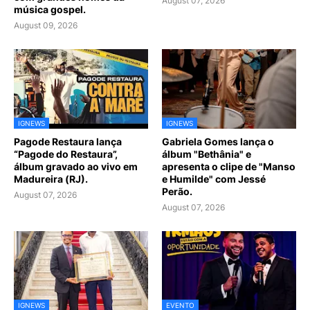
August 07, 2026
música gospel.
August 09, 2026
IGNEWS
IGNEWS
Pagode Restaura lança
Gabriela Gomes lança o
“Pagode do Restaura”,
álbum "Bethânia" e
álbum gravado ao vivo em
apresenta o clipe de "Manso
Madureira (RJ).
e Humilde" com Jessé
Perão.
August 07, 2026
August 07, 2026
IGNEWS
EVENTO