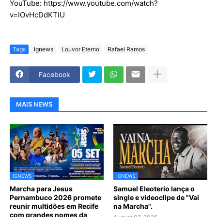
YouTube: https://www.youtube.com/watch?
v=IOvHcDdKTIU
Tags
Ignews
Louvor Eterno
Rafael Ramos
Facebook
MAIS NEWS
IGNEWS
IGNEWS
Marcha para Jesus
Samuel Eleoterio lança o
Pernambuco 2026 promete
single e videoclipe de "Vai
reunir multidões em Recife
na Marcha".
com grandes nomes da