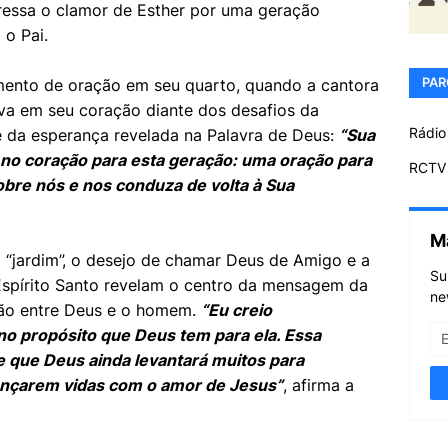
pressa o clamor de Esther por uma geração
 o Pai.
PAR
nto de oração em seu quarto, quando a cantora
va em seu coração diante dos desafios da
Rádio
 da esperança revelada na Palavra de Deus:
“Sua
no coração para esta geração: uma oração para
RCTV 
re nós e nos conduza de volta à Sua
M
“jardim”, o desejo de chamar Deus de Amigo e a
Su
Espírito Santo revelam o centro da mensagem da
ne
ão entre Deus e o homem.
“Eu creio
o propósito que Deus tem para ela. Essa
e que Deus ainda levantará muitos para
nçarem vidas com o amor de Jesus”
, afirma a