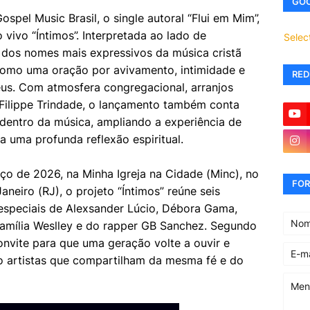
GOO
ospel Music Brasil, o single autoral “Flui em Mim”,
vivo “Íntimos”. Interpretada ao lado de
Selec
m dos nomes mais expressivos da música cristã
omo uma oração por avivamento, intimidade e
RED
s. Com atmosfera congregacional, arranjos
Filippe Trindade, o lançamento também conta
entro da música, ampliando a experiência de
 uma profunda reflexão espiritual.
ço de 2026, na Minha Igreja na Cidade (Minc), no
FOR
aneiro (RJ), o projeto “Íntimos” reúne seis
 especiais de Alexsander Lúcio, Débora Gama,
amília Weslley e do rapper GB Sanchez. Segundo
nvite para que uma geração volte a ouvir e
o artistas que compartilham da mesma fé e do