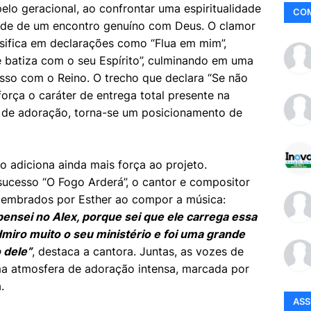
lo geracional, ao confrontar uma espiritualidade
CO
idade de um encontro genuíno com Deus. O clamor
nsifica em declarações como “Flua em mim”,
 batiza com o seu Espírito”, culminando em uma
o com o Reino. O trecho que declara “Se não
eforça o caráter de entrega total presente na
 de adoração, torna-se um posicionamento de
o adiciona ainda mais força ao projeto.
ucesso “O Fogo Arderá”, o cantor e compositor
lembrados por Esther ao compor a música:
ensei no Alex, porque sei que ele carrega essa
ro muito o seu ministério e foi uma grande
 dele”
, destaca a cantora. Juntas, as vozes de
a atmosfera de adoração intensa, marcada por
.
AS