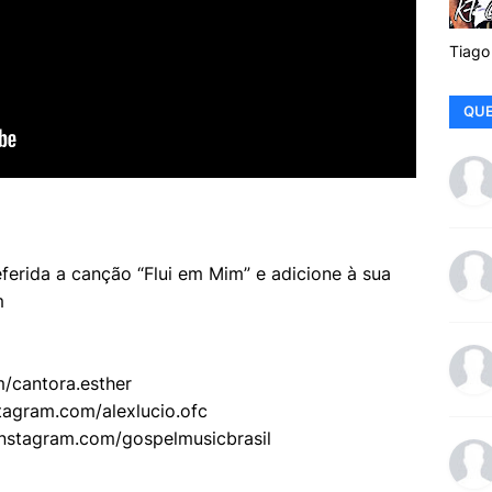
Tiago
QUE
eferida a canção “Flui em Mim” e adicione à sua
m
m/cantora.esther
tagram.com/alexlucio.ofc
.instagram.com/gospelmusicbrasil