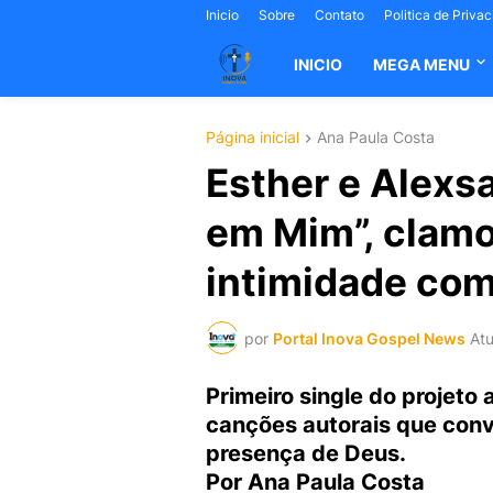
Inicio
Sobre
Contato
Politica de Priva
INICIO
MEGA MENU
Página inicial
Ana Paula Costa
Esther e Alexs
em Mim”, clamo
intimidade com
por
Portal Inova Gospel News
Atu
Primeiro single do projeto 
canções autorais que conv
presença de Deus.
Por Ana Paula Costa