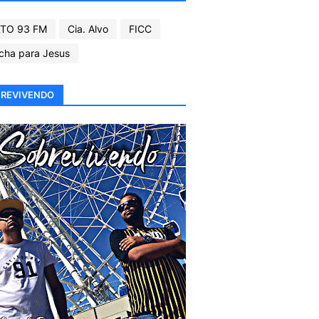
TO 93 FM
Cia. Alvo
FICC
cha para Jesus
REVIVENDO