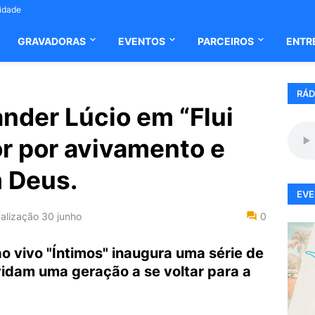
cidade
GRAVADORAS
EVENTOS
PARCEIROS
ENTR
RÁD
ander Lúcio em “Flui
r por avivamento e
 Deus.
EVE
alização
30 junho
0
ao vivo "Íntimos" inaugura uma série de
idam uma geração a se voltar para a