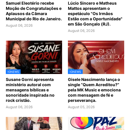
Samuel Eleotério recebe
Lúcio Sincero e Matheus
Moção de Congratulações e
Mattos apresentam o
Aplausos da Câmara
espetáculo "Os Irmãos
Municipal do Rio de Janeiro.
Estão com a Oportunidade"
em São Gonçalo (RJ).
August 06, 2026
August 06, 2026
IGNEWS
IGNEWS
Susane Gorni apresenta
Gisele Nascimento lança o
ministério autoral com
single “Quem Acreditou?”
mensagens bíblicas e
pela MK Music e emociona
sonoridade inspirada no
com mensagem de fé e
rock cristão.
perseverança.
August 06, 2026
August 05, 2026