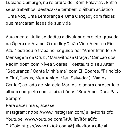
Luciano Camargo, na releitura de “Sem Palavras”. Entre
seus trabalhos, destaca-se também o álbum acústico
“Uma Voz, Uma Lembrança e Uma Canção”, com faixas
que marcaram fases de sua vida.
Atualmente, Julia se dedica a divulgar o projeto gravado
na Ópera de Arame. O medley “João Viu / Além do Rio
Azul” estreou o trabalho, seguido por “Amor Infinito / A
Mensagem da Cruz”, “Maravilhosa Graça”, “Canção dos
Redimidos", com Nívea Soares, “Restaura o Teu Altar”,
“Segurança / Canta Minh’alma”, com Eli Soares, “Princípio
e Fim”, “Jesus, Meu Amigo, Meu Salvador”, “Vamos
Cantar”, ao lado de Marcelo Markes, e agora apresenta o
álbum completo com a faixa bônus “Seu Amor Dura Para
Sempre”.
Para saber mais, acesse:
Instagram: https://www.instagram.com/juliavitoria.ofc
Youtube: www.youtube.com/@JuliaVitóriaOfc
TikTok: https://www.tiktok.com/@juliavitoria.oficial