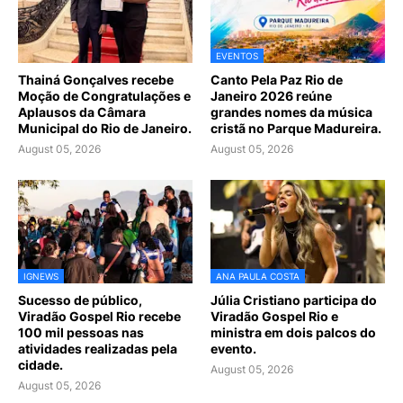
EVENTOS
Thainá Gonçalves recebe
Canto Pela Paz Rio de
Moção de Congratulações e
Janeiro 2026 reúne
Aplausos da Câmara
grandes nomes da música
Municipal do Rio de Janeiro.
cristã no Parque Madureira.
August 05, 2026
August 05, 2026
IGNEWS
ANA PAULA COSTA
Sucesso de público,
Júlia Cristiano participa do
Viradão Gospel Rio recebe
Viradão Gospel Rio e
100 mil pessoas nas
ministra em dois palcos do
atividades realizadas pela
evento.
cidade.
August 05, 2026
August 05, 2026