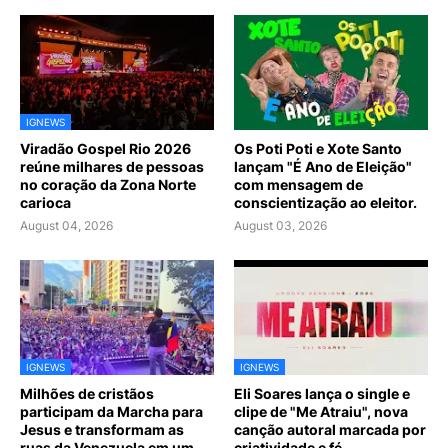
IGNEWS
Viradão Gospel Rio 2026
Os Poti Poti e Xote Santo
reúne milhares de pessoas
lançam "É Ano de Eleição"
no coração da Zona Norte
com mensagem de
carioca
conscientização ao eleitor.
August 04, 2026
August 03, 2026
IGNEWS
IGNEWS
Milhões de cristãos
Eli Soares lança o single e
participam da Marcha para
clipe de "Me Atraiu", nova
Jesus e transformam as
canção autoral marcada por
ruas da Venezuela em um
criatividade e fé.