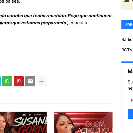
os países.
elo carinho que tenho recebido. Peço que continuem
ojetos que estamos preparando”,
concluiu.
PAR
Rádio
RCTV 
M
Su
ne