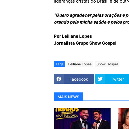
lideranças cristãs do Brasil e de outr
“Quero agradecer pelas orações e p
orando pela minha saúde e pelos pr
Por Leiliane Lopes
Jornalista Grupo Show Gospel
Tags
Leiliane Lopes
Show Gospel
Facebook
Twitter
MAIS NEWS