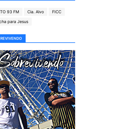
TO 93 FM
Cia. Alvo
FICC
cha para Jesus
REVIVENDO