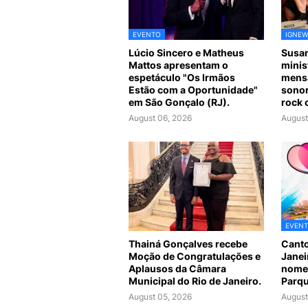
EVENTO
IGNEW
Lúcio Sincero e Matheus
Susan
Mattos apresentam o
minis
espetáculo "Os Irmãos
mensa
Estão com a Oportunidade"
sonor
em São Gonçalo (RJ).
rock 
August 06, 2026
August
EVEN
Thainá Gonçalves recebe
Canto
Moção de Congratulações e
Janei
Aplausos da Câmara
nomes
Municipal do Rio de Janeiro.
Parqu
August 05, 2026
August