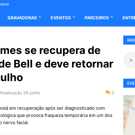
cidade
GRAVADORAS
EVENTOS
PARCEIROS
ENTR
RÁD
mes se recupera de
 de Bell e deve retornar
julho
EVE
Atualização
29 junho
0
está em recuperação após ser diagnosticado com
eurológica que provoca fraqueza temporária em um dos
 nervo facial.