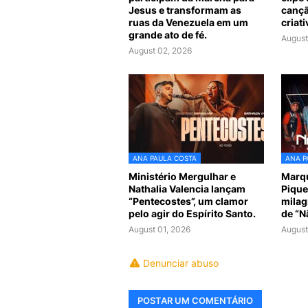
Jesus e transformam as
cançã
ruas da Venezuela em um
criati
grande ato de fé.
August
August 02, 2026
ANA PAULA COSTA
ANA P
Ministério Mergulhar e
Marq
Nathalia Valencia lançam
Pique
“Pentecostes”, um clamor
milag
pelo agir do Espírito Santo.
de “N
August 01, 2026
August
Denunciar abuso
POSTAR UM COMENTÁRIO