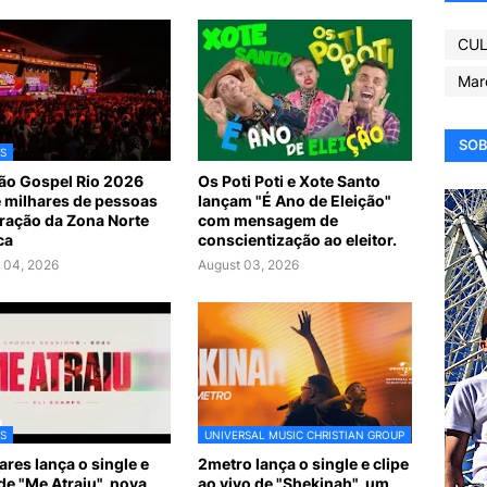
CUL
Mar
SOB
S
ão Gospel Rio 2026
Os Poti Poti e Xote Santo
 milhares de pessoas
lançam "É Ano de Eleição"
ração da Zona Norte
com mensagem de
ca
conscientização ao eleitor.
 04, 2026
August 03, 2026
S
UNIVERSAL MUSIC CHRISTIAN GROUP
ares lança o single e
2metro lança o single e clipe
 de "Me Atraiu", nova
ao vivo de "Shekinah", um