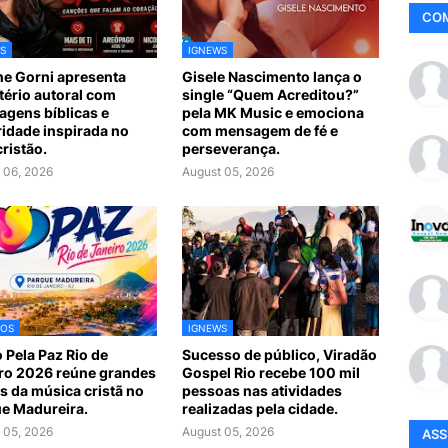
CO
S
IGNEWS
e Gorni apresenta
Gisele Nascimento lança o
tério autoral com
single “Quem Acreditou?”
gens bíblicas e
pela MK Music e emociona
idade inspirada no
com mensagem de fé e
cristão.
perseverança.
 06, 2026
August 05, 2026
TOS
IGNEWS
 Pela Paz Rio de
Sucesso de público, Viradão
ro 2026 reúne grandes
Gospel Rio recebe 100 mil
 da música cristã no
pessoas nas atividades
e Madureira.
realizadas pela cidade.
 05, 2026
August 05, 2026
AS