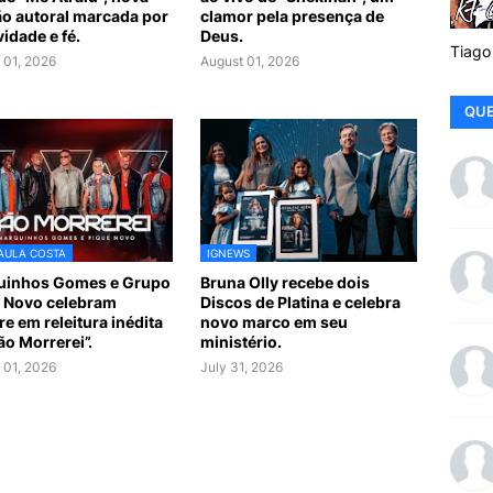
o autoral marcada por
clamor pela presença de
vidade e fé.
Deus.
Tiago
 01, 2026
August 01, 2026
QUE
AULA COSTA
IGNEWS
uinhos Gomes e Grupo
Bruna Olly recebe dois
 Novo celebram
Discos de Platina e celebra
re em releitura inédita
novo marco em seu
ão Morrerei”.
ministério.
 01, 2026
July 31, 2026