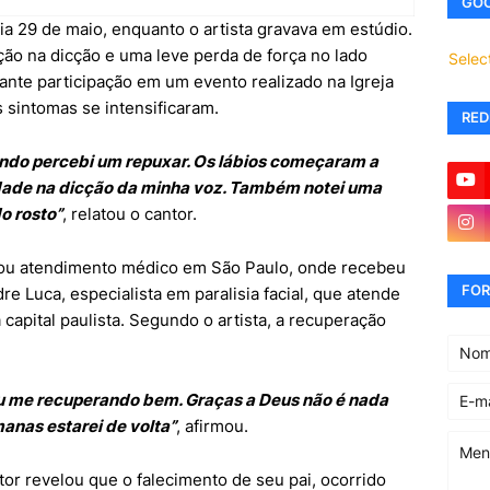
GOO
a 29 de maio, enquanto o artista gravava em estúdio.
ção na dicção e uma leve perda de força no lado
Selec
urante participação em um evento realizado na Igreja
 sintomas se intensificaram.
RED
ando percebi um repuxar. Os lábios começaram a
ldade na dicção da minha voz. Também notei uma
do rosto”
, relatou o cantor.
rou atendimento médico em São Paulo, onde recebeu
FOR
Luca, especialista em paralisia facial, que atende
a capital paulista. Segundo o artista, a recuperação
ou me recuperando bem. Graças a Deus não é nada
anas estarei de volta”
, afirmou.
or revelou que o falecimento de seu pai, ocorrido