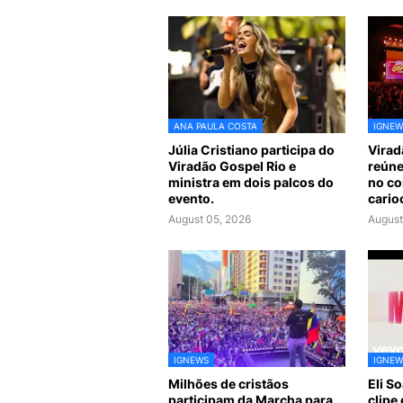
ANA PAULA COSTA
IGNEW
Júlia Cristiano participa do
Virad
Viradão Gospel Rio e
reúne
ministra em dois palcos do
no co
evento.
cario
August 05, 2026
August
IGNEWS
IGNEW
Milhões de cristãos
Eli So
participam da Marcha para
clipe