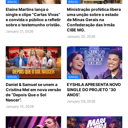
BRASIL
BRASIL
Elaine Martins lança o
Ministração profética libera
single e clipe “Cartas Vivas”
uma unção sobre o estado
e convida o público a refletir
de Minas Gerais na
sobre o testemunho cristão.
Confederação das Irmãs
CIBE MG.
January 21, 2026
January 20, 2026
BRASIL
BRASIL
Daniel & Samuel se unem a
EYSHILA APRESENTA NOVO
Cristina Mel em nova versão
SINGLE DO PROJETO “30
de “Depois Que o Sol
ANOS”.
Nascer”.
January 09, 2026
January 10, 2026