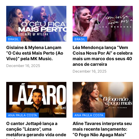
BRASIL
BRASIL
Gislaine & Mylena Lançam
Léa Mendonça lança “Vem
“O Céu está Mais Perto (Ao
Coisa Nova Por Aí” e celebra
Vivo)” pela MK Music.
mais um marco dos seus 40
anos de carreira
December 16, 2025
December 16, 2025
ANA PAULA COSTA
ANA PAULA COSTA
O cantor Jottapê lança a
Aline Tavares interpreta seu
canção “Lázaro”, uma
mais recente lançamento:
metáfora gerando vida onde
“O Fogo Não Apaga Mais”