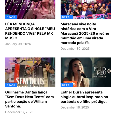
BRASIL
BRASIL
LÉA MENDONÇA
Maracanã vive noite
APRESENTA O SINGLE “MEU
histórica com o Vira
RENDENDO VIVE” PELA MK
Maracanã 2025-26 e reúne
MUSIC.
multidão em uma virada
marcada pela fé.
January 09, 2026
December 30, 2025
BRASIL
BRASIL
Guilherme Dantas lança
Esther Durán apresenta
“Sem Deus Nem Tente” com
single autoral inspirado na
participação de William
parábola do filho pródigo.
Sanfona.
December 16, 2025
December 17, 2025