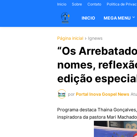
Inicio
Sobre
Contato
Politica de Priva
INICIO
MEGA MENU
Página inicial
Ignews
“Os Arrebatado
nomes, reflexã
edição especia
por
Portal Inova Gospel News
Atu
Programa destaca Thaina Gonçalves,
inspiradora da pastora Mari Machado