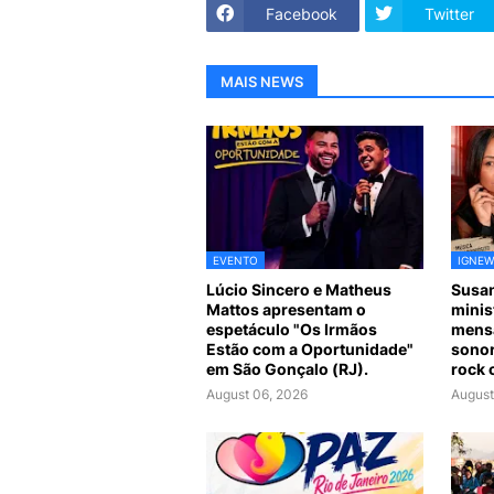
Facebook
Twitter
MAIS NEWS
EVENTO
IGNEW
Lúcio Sincero e Matheus
Susan
Mattos apresentam o
minis
espetáculo "Os Irmãos
mensa
Estão com a Oportunidade"
sonor
em São Gonçalo (RJ).
rock 
August 06, 2026
August