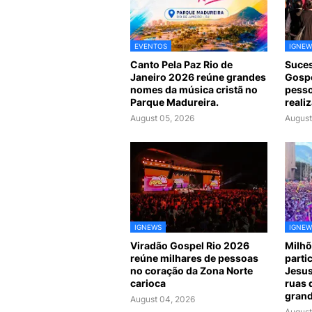
EVENTOS
IGNEW
Canto Pela Paz Rio de
Suces
Janeiro 2026 reúne grandes
Gospe
nomes da música cristã no
pesso
Parque Madureira.
reali
August 05, 2026
August
IGNEWS
IGNEW
Viradão Gospel Rio 2026
Milhõ
reúne milhares de pessoas
parti
no coração da Zona Norte
Jesus
carioca
ruas 
grand
August 04, 2026
August