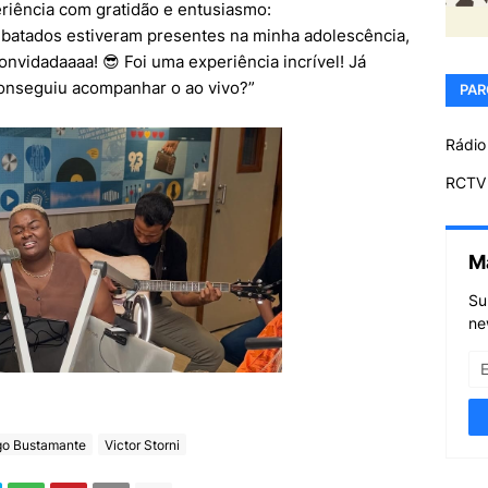
eriência com gratidão e entusiasmo:
atados estiveram presentes na minha adolescência,
onvidadaaaa! 😎 Foi uma experiência incrível! Já
conseguiu acompanhar o ao vivo?”
PAR
Rádio
RCTV 
M
Su
ne
go Bustamante
Victor Storni