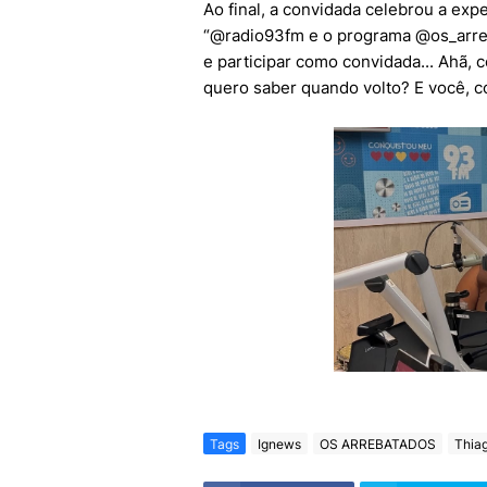
Ao final, a convidada celebrou a exp
“@radio93fm e o programa @os_arreb
e participar como convidada... Ahã, c
quero saber quando volto? E você, 
Tags
Ignews
OS ARREBATADOS
Thia