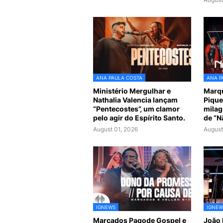
ANA PAULA COSTA
ANA P
Ministério Mergulhar e
Marq
Nathalia Valencia lançam
Pique
“Pentecostes”, um clamor
milag
pelo agir do Espírito Santo.
de “N
August 01, 2026
August
IGNEWS
IGNEW
Marcados Pagode Gospel e
João 