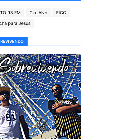
TO 93 FM
Cia. Alvo
FICC
cha para Jesus
REVIVENDO