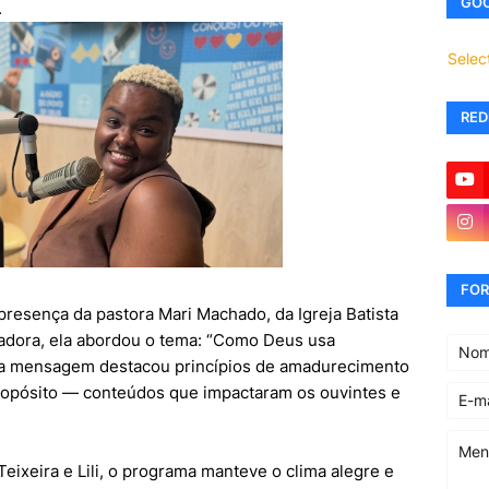
GOO
.
Selec
RED
FOR
resença da pastora Mari Machado, da Igreja Batista
radora, ela abordou o tema: “Como Deus usa
Sua mensagem destacou princípios de amadurecimento
propósito — conteúdos que impactaram os ouvintes e
ixeira e Lili, o programa manteve o clima alegre e