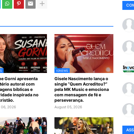
CO
S
IGNEWS
e Gorni apresenta
Gisele Nascimento lança o
tério autoral com
single “Quem Acreditou?”
gens bíblicas e
pela MK Music e emociona
idade inspirada no
com mensagem de fé e
cristão.
perseverança.
 06, 2026
August 05, 2026
AS