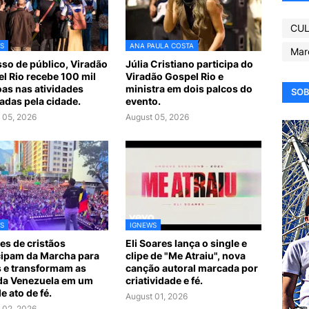
CUL
S
ANA PAULA COSTA
Mar
so de público, Viradão
Júlia Cristiano participa do
l Rio recebe 100 mil
Viradão Gospel Rio e
as nas atividades
ministra em dois palcos do
SOB
zadas pela cidade.
evento.
 05, 2026
August 05, 2026
S
IGNEWS
es de cristãos
Eli Soares lança o single e
cipam da Marcha para
clipe de "Me Atraiu", nova
 e transformam as
canção autoral marcada por
da Venezuela em um
criatividade e fé.
e ato de fé.
August 01, 2026
 02, 2026