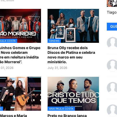
Tiago
QUE
AULA COSTA
IGNEWS
uinhos Gomes e Grupo
Bruna Olly recebe dois
 Novo celebram
Discos de Platina e celebra
re em releitura inédita
novo marco em seu
ão Morrerei”.
ministério.
 01, 2026
July 31, 2026
S
ANA PAULA COSTA
Marcos e Maria
Preto no Branco lança