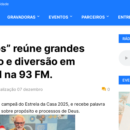
cidade
GRAVADORAS
EVENTOS
PARCEIROS
ENTR
RÁD
s” reúne grandes
o e diversão em
l na 93 FM.
EVE
alização
07 dezembro
0
 campeã do Estrela da Casa 2025, e recebe palavra
 sobre propósito e processos de Deus.