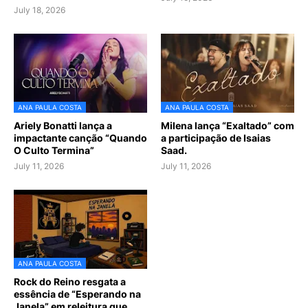
July 18, 2026
ANA PAULA COSTA
ANA PAULA COSTA
Ariely Bonatti lança a
Milena lança “Exaltado” com
impactante canção “Quando
a participação de Isaias
O Culto Termina”
Saad.
July 11, 2026
July 11, 2026
ANA PAULA COSTA
Rock do Reino resgata a
essência de “Esperando na
Janela” em releitura que