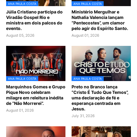
ANA PAULA COSTA
ANA PAULA COSTA
Júlia Cristiano participa do
Ministério Mergulhar e
Viradão Gospel Rio e
Nathalia Valencia lançam
ministra em dois palcos do
“Pentecostes”, um clamor
evento.
pelo agir do Espírito Santo.
August 05, 2026
August 01, 2026
ANA PAULA COSTA
ANA PAULA COSTA
Marquinhos Gomes e Grupo
Preto no Branco lança
Pique Novo celebram
“Cristo É Tudo Que Temos”,
milagre em releitura inédita
uma declaração de fé e
de “Não Morrerei”.
esperança centrada em
Jesus.
August 01, 2026
July 31, 2026