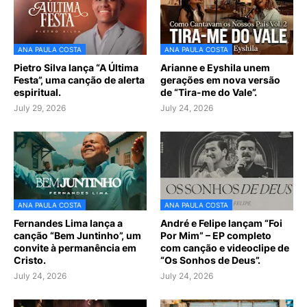
ANA PAULA COSTA
ANA PAULA COSTA
Pietro Silva lança “A Última
Arianne e Eyshila unem
Festa”, uma canção de alerta
gerações em nova versão
espiritual.
de “Tira-me do Vale”.
July 29, 2026
July 24, 2026
ANA PAULA COSTA
ANA PAULA COSTA
Fernandes Lima lança a
André e Felipe lançam “Foi
canção “Bem Juntinho”, um
Por Mim” – EP completo
convite à permanência em
com canção e videoclipe de
Cristo.
“Os Sonhos de Deus”.
July 24, 2026
July 24, 2026