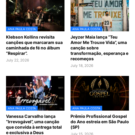
ANA PAULA COSTA
ANA PAULA COSTA
Klebson Kollins revisita
Jeyzer Maia lança “Teu
canções que marcaram sua
Amor Me Trouxe Vida”, uma
caminhada de fé no álbum
canção sobre
“Respirar”.
transformação, esperança e
recomeços
July 22, 2026
July 18, 2026
ANA PAULA COSTA
ANA PAULA COSTA
Vanessa Carvalho lança
Prêmio Profissional Gospel
“Irrevogável”, uma canção
do Ano estreia em São Paulo
que convida à entrega total
(SP)
e exclusiva a Deus
July 15, 2026